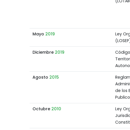
(LOTAI
Mayo
2019
Ley Org
(LOSEP
Diciembre
2019
Código
Territo
Auton
Agosto
2015
Reglam
Adminis
de los 
Publico
Octubre
2010
Ley Or
Jurisdi
Consti