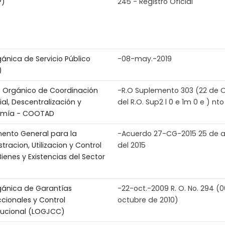
P)
245 - Registro Oficial
ánica de Servicio Público
-08-may.-2019
)
 Orgánico de Coordinación
-R.O Suplemento 303 (22 de 
rial, Descentralización y
del R.O. Sup2 l 0 e 1m 0 e ) nto
omía - COOTAD
ento General para la
-Acuerdo 27-CG-2015 25 de 
tracion, Utilizacion y Control
del 2015
Bienes y Existencias del Sector
gánica de Garantías
-22-oct.-2009 R. O. No. 294 (
ccionales y Control
octubre de 2010)
tucional (LOGJCC)