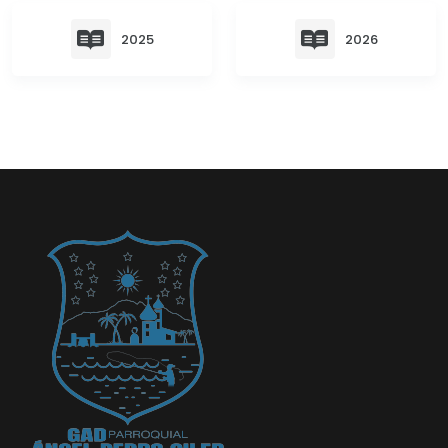
Convocatorias
2025
2026
GESTIÓN ADMINISTRATIVA
Plan de desarrollo y Ordenamiento Territorial - PD
Plan Anual Contratación - PAC
Plan Operativo Anual - POA
Convenios Institucionales
PRESUPUESTO: EJECUCIÓN Y REPORTES
Cédulas presupuestarias y balances
Procesos de contratación
Ejecución Presupuestaria
Obras y proyectos