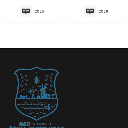
Convocatorias
2025
2026
GESTIÓN ADMINISTRATIVA
Plan de desarrollo y Ordenamiento Territorial - PD
Plan Anual Contratación - PAC
Plan Operativo Anual - POA
Convenios Institucionales
PRESUPUESTO: EJECUCIÓN Y REPORTES
Cédulas presupuestarias y balances
Procesos de contratación
Ejecución Presupuestaria
Obras y proyectos