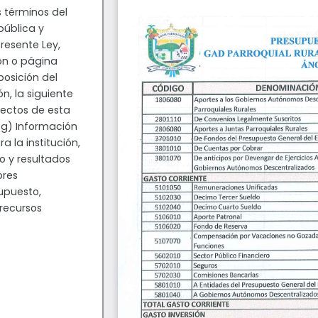
 términos del
epública y
resente Ley,
ión o página
posición del
n, la siguiente
ectos de esta
: g) Información
a la institución,
o y resultados
ores
upuesto,
 recursos