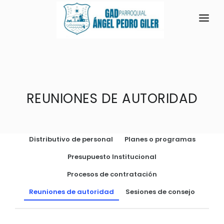
INICIO
LA PARROQUIA
RESEÑA HISTÓRICA
REUNIONES DE AUTORIDAD
GAD
Historia Antigua
TRANSPARENCIA
Símbolos Cívicos
Distributivo de personal
Planes o programas
GESTIÓN Y PRESUPUESTO
GEOGRAFÍA
Presupuesto Institucional
GESTIÓN INSTITUCIONAL
MECANISMOS DE PARTICIPACIÓN
Ubicación y Límites
Procesos de contratación
Sesiones Ordinarias
TURISMO
Clima
CIUDADANÍA ACTIVA
Reuniones de autoridad
Sesiones de consejo
Sesiones Extraordinarias
Solicitud de acceso información pública
Resoluciones
NEW