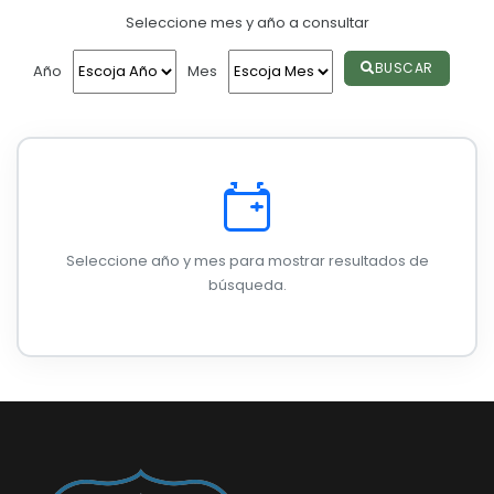
Seleccione mes y año a consultar
Convocatorias
GESTIÓN ADMINISTRATIVA
BUSCAR
Año
Mes
Plan de desarrollo y Ordenamiento Territorial - PD
Plan Anual Contratación - PAC
Plan Operativo Anual - POA
Convenios Institucionales
Seleccione año y mes para mostrar resultados de
PRESUPUESTO: EJECUCIÓN Y REPORTES
búsqueda.
Cédulas presupuestarias y balances
Procesos de contratación
Ejecución Presupuestaria
Obras y proyectos