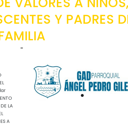
E VALORES A NIÑOS
SCENTES Y PADRES D
FAMILIA
-
O
EL
lar
IENTO
 DE LA
EL
ES A