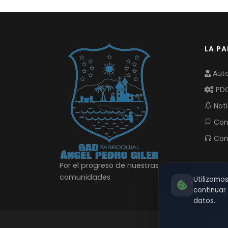
LA P
Auto
PD
Noti
Com
Con
Por el progreso de nuestras
comunidades
Utilizamo
continua
datos.