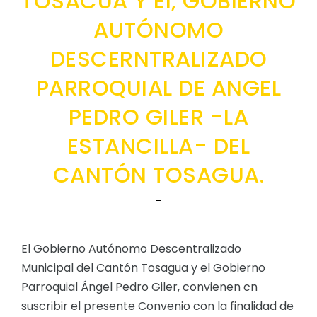
TOSACUA Y El, GOBIERNO
Convocatorias
AUTÓNOMO
GESTIÓN ADMINISTRATIVA
DESCERNTRALIZADO
Plan de desarrollo y Ordenamiento Territorial - PD
PARROQUIAL DE ANGEL
Plan Anual Contratación - PAC
PEDRO GILER -LA
Plan Operativo Anual - POA
ESTANCILLA- DEL
Convenios Institucionales
CANTÓN TOSAGUA.
PRESUPUESTO: EJECUCIÓN Y REPORTES
-
Cédulas presupuestarias y balances
Procesos de contratación
El Gobierno Autónomo Descentralizado
Ejecución Presupuestaria
Municipal del Cantón Tosagua y el Gobierno
Obras y proyectos
Parroquial Ángel Pedro Giler, convienen cn
suscribir el presente Convenio con la finalidad de